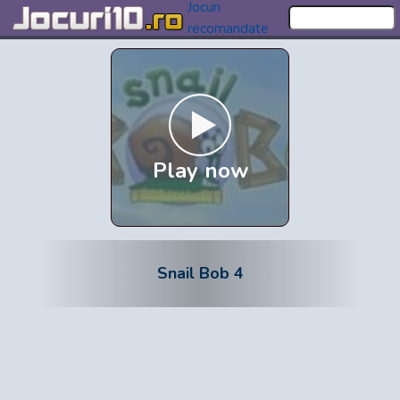
Jocuri
recomandate
Play now
Snail Bob 4