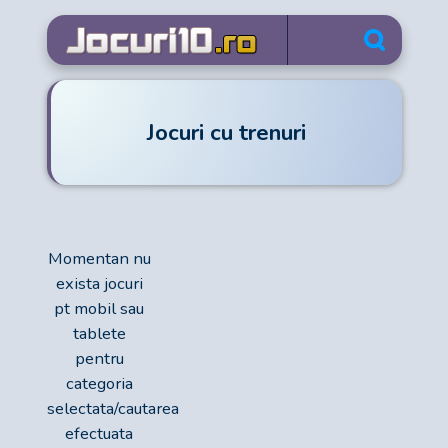
Jocuri cu trenuri
Momentan nu
exista jocuri
pt mobil sau
tablete
pentru
categoria
selectata/cautarea
efectuata