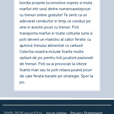
bordul propriei locomotive expres si muta
marfuri intr-unul dintre numeroaselejocuri
cu trenuri online gratuite! Te simti ca un
adevarat conductor in timp ce conduci pe
sine in aceste jocuri cu trenuri. Poti
transporta marfuri in toate colturile lumii si
poti deveni un maestru al cailor ferate, cu
ajutorul trenului alimentat cu carbuni!
Colectia noastra include foarte multe
optiuni de joc pentru toti jucatorii pasionati
de trenuri. Poti sa ai provocari la viteze
foarte mari sau te poti relaxa jucand jocuri
de cale ferata bazate pe strategie. Spor la
joc.
2009-2026
jocuri10.ro
Jocuri online
Privacy Statement