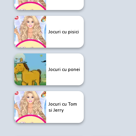
Jocuri cu pisici
Jocuri cu ponei
Jocuri cu Tom
si Jerry