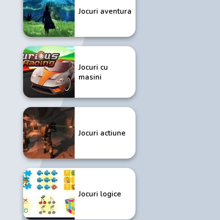
Jocuri aventura
Jocuri cu
masini
Jocuri actiune
Jocuri logice