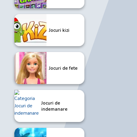
Jocuri kizi
Jocuri de fete
Jocuri de
indemanare