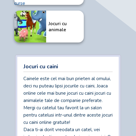
Jocuri cu
animale
Jocuri cu caini
Cainele este cel mai bun prieten al omului,
deci nu puteau lipsi jocurile cu caini, Joaca
online cele mai bune jocuri cu caini jocuri cu
animalele tale de companie preferate.
Mergi cu catelul tau favorit la un salon
pentru catelusi intr-unul dintre aceste jocuri
cu caini online gratuite!
Daca ti-ai dorit vreodata un catel, vei