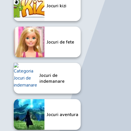
Jocuri kizi
Jocuri de fete
Jocuri de
indemanare
Jocuri aventura