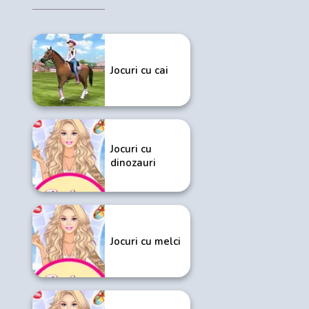
Jocuri cu cai
Jocuri cu
dinozauri
Jocuri cu melci