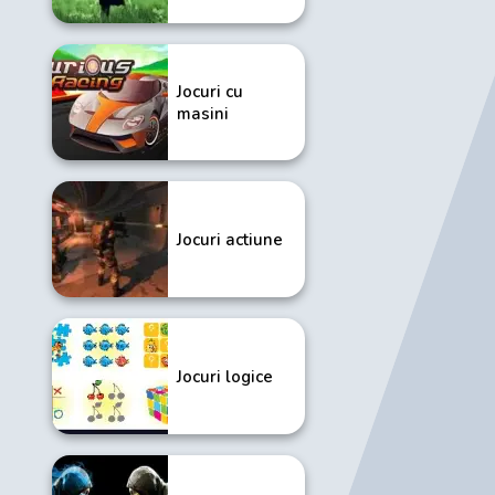
Jocuri cu
masini
Jocuri actiune
Jocuri logice