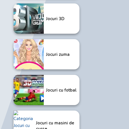
Jocuri 3D
Jocuri zuma
Jocuri cu fotbal
Jocuri cu masini de
curse