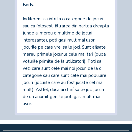
Birds.
Indiferent ca intri la o categorie de jocuri
sau ca folosesti filtrarea din partea dreapta
(unde ai mereu o multime de jocuri
interesante), poti gasi mult mai usor
jocurile pe care vrei sa le joci. Sunt afisate
mereu primele jocurile cele mai tari (dupa
voturile primite de la utilizatori). Poti sa
vezi care sunt cele mai noi jocuri de la o
categorie sau care sunt cele mai populare
jocuri (jocurile care au fost jucate cel mai
mult). Astfel, daca ai chef sa te joci jocuri
de un anumit gen, le poti gasi mult mai
usor.