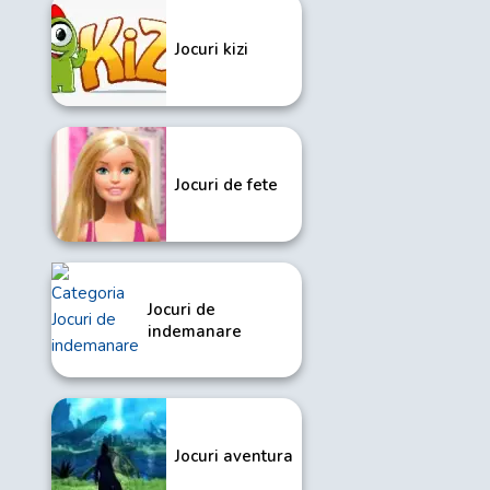
Jocuri kizi
Jocuri de fete
Jocuri de
indemanare
Jocuri aventura