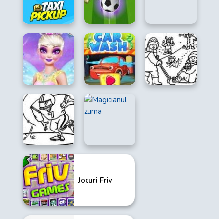
Jocuri Friv