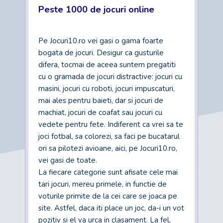
Peste 1000 de jocuri online
Pe Jocuri10.ro vei gasi o gama foarte
bogata de jocuri. Desigur ca gusturile
difera, tocmai de aceea suntem pregatiti
cu o gramada de jocuri distractive: jocuri cu
masini, jocuri cu roboti, jocuri impuscaturi,
mai ales pentru baieti, dar si jocuri de
machiat, jocuri de coafat sau jocuri cu
vedete pentru fete. Indiferent ca vrei sa te
joci fotbal, sa colorezi, sa faci pe bucatarul
ori sa pilotezi avioane, aici, pe Jocuri10.ro,
vei gasi de toate.
La fiecare categorie sunt afisate cele mai
tari jocuri, mereu primele, in functie de
voturile primite de la cei care se joaca pe
site. Astfel, daca iti place un joc, da-i un vot
pozitiv si el va urca in clasament. La fel,