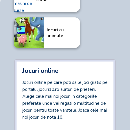
Jocuri cu
animale
Jocuri online
Jocuri online pe care poti sa le joci gratis pe
portalul jocuri10.ro alaturi de prieteni.
Alege cele mai noi jocuri in categoriile
preferate unde vei regasi o multitudine de
jocuri pentru toate varstele. Joaca cele mai
noi jocuri de nota 10.