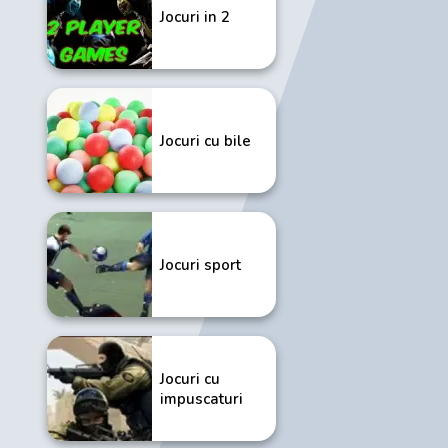
Jocuri in 2
Jocuri cu bile
Jocuri sport
Jocuri cu
impuscaturi